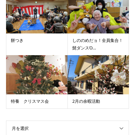
餅つき
しののめだョ！全員集合！
髭ダンスὈ...
特養 クリスマス会
2月の余暇活動
月を選択