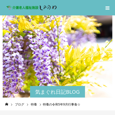
気まぐれ日記BLOG
ブログ
特養
特養の令和5年9月行事食☆