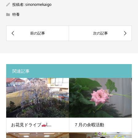
投稿者:
sinonomekaigo
特養
関連記事
お花見ドライブ
ἳ...
７月の余暇活動