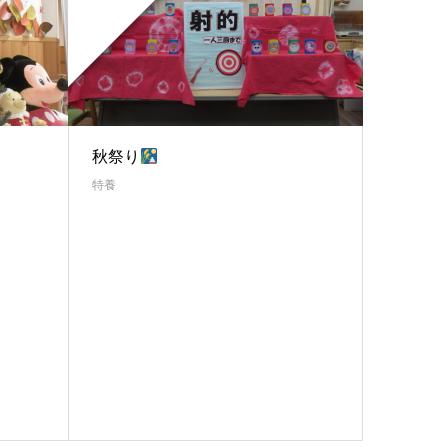
秋祭り
特養