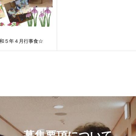
和５年４月行事食☆
募集要項について