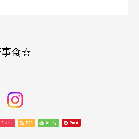
行事食☆
Pocket
RSS
feedly
Pin it