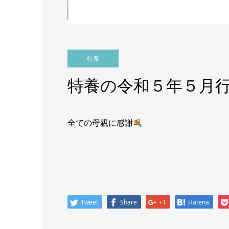
特養
特養の令和５年５月
全ての母親に感謝
Tweet
Share
+1
Hatena