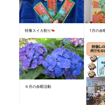
特養スイカ割り
1月の余
６月の余暇活動