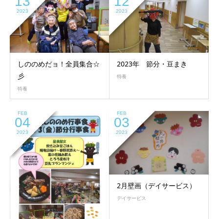
13
12
2023
2023
しののめだョ！全員集合☆
2023年 節分・豆まき
彡
特養
特養
FEB
FEB
04
03
2023
2023
2月壁画（デイサービス）
デイサービス