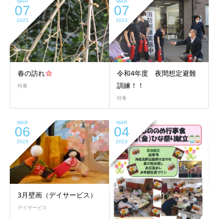
MAR
MAR
07
07
2023
2023
春の訪れ
令和4年度 夜間想定避難
訓練！！
特養
特養
MAR
MAR
06
04
2023
2023
3月壁画（デイサービス）
デイサービス