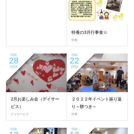
特養の3月行事食☆
特養
FEB
FEB
28
22
2023
2023
2月お楽しみ会（デイサー
２０２２年イベント振り返
ビス）
り～餅つき～
デイサービス
特養
FEB
FEB