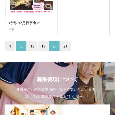
特養の2月行事食☆
特養
1
…
18
19
20
21
募集要項について
各職種ごとの募集要項の一覧をご覧いただけます。
詳しくは"募集要項を見る"をクリック！