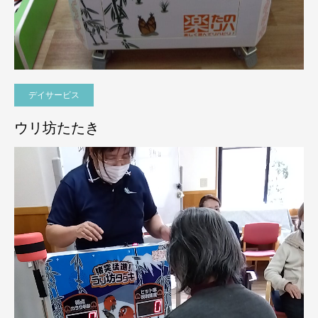
デイサービス
ウリ坊たたき
動
画
プ
レ
ー
ヤ
ー