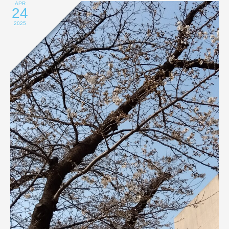
APR
24
2025