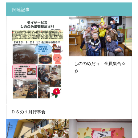
関連記事
しののめだョ！全員集合☆
彡
ＤＳの１月行事食